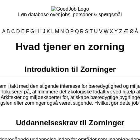
Løn database over jobs, personer & spørgsmål
A
B
C
D
E
F
G
H
I
J
K
L
M
N
O
P
Q
R
S
T
U
V
W
X
Y
Z
Æ
Ø
Å
Hvad tjener en zorning
Introduktion til Zorninger
frem i takt med den stigende interesse for bæredygtighed og miljø
 fokuserer på, at minimere det økologiske fodaftryk ved hjælp af
 Arkitekter og miljøeksperter for, at skabe bæredygtige bygninge
slen efter zorninger også været stigende. Hvilket gør dette jo
Uddannelseskrav til Zorninger
t videregående uddannelse inden for områder som ingeniørvidensk