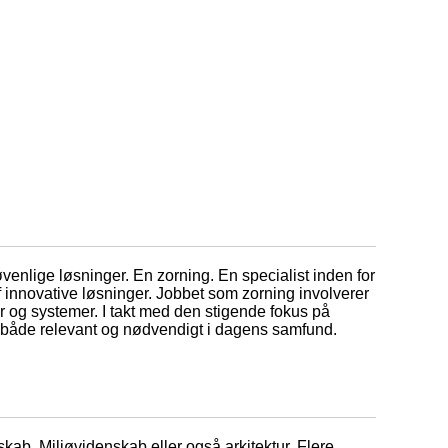
venlige løsninger. En zorning. En specialist inden for
 innovative løsninger. Jobbet som zorning involverer
r og systemer. I takt med den stigende fokus på
b både relevant og nødvendigt i dagens samfund.
ab. Miljøvidenskab eller også arkitektur. Flere