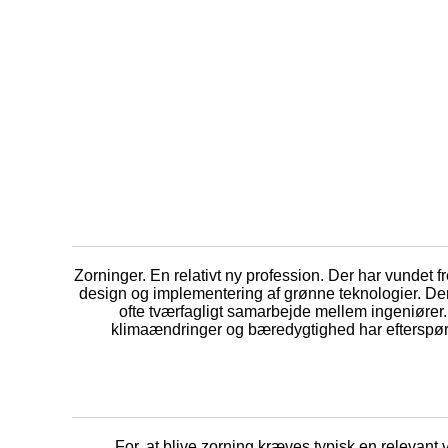
Zorninger. En relativt ny profession. Der har vundet 
design og implementering af grønne teknologier. Der
ofte tværfagligt samarbejde mellem ingeniører.
klimaændringer og bæredygtighed har efterspørg
For, at blive zorning kræves typisk en relevan