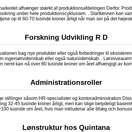
 markedet afhænger stærkt af produktionsafdelingen Derfor. Prod
itetssikring under hele produktionscyklussen. . Startlønnen kan v
tjene op til 60-70 tusinde kroner årligt når man ser på det højes
Forskning Udvikling R D
tionen bag nye produkter eller også forbedringer til eksisterend
 ingeniørvidenskab eller også naturvidenskab. . Lønniveauerne
der nemt kan nå over 80 tusinde kroner om året afhængigt av kom
Administrationsroller
ige stillinger såsom HR-specialister og kontoradministration Disse
kring 32-45 tusinde kroner årligt, men kan stige betydeligt base
100 tusinde om året, hvis man inkluderar alle tillæg och bonuss
Lønstruktur hos Quintana