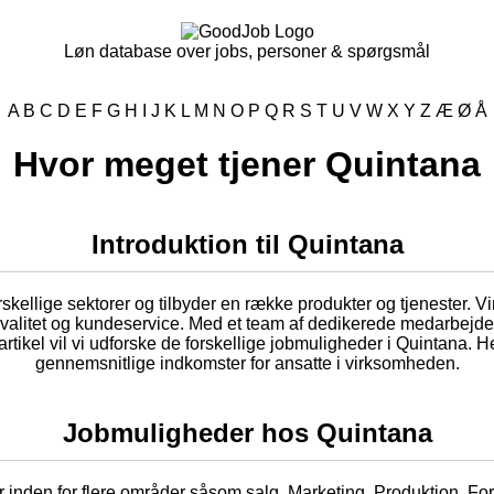
Løn database over jobs, personer & spørgsmål
A
B
C
D
E
F
G
H
I
J
K
L
M
N
O
P
Q
R
S
T
U
V
W
X
Y
Z
Æ
Ø
Å
Hvor meget tjener Quintana
Introduktion til Quintana
skellige sektorer og tilbyder en række produkter og tjenester. V
 Kvalitet og kundeservice. Med et team af dedikerede medarbejde
 artikel vil vi udforske de forskellige jobmuligheder i Quintana.
gennemsnitlige indkomster for ansatte i virksomheden.
Jobmuligheder hos Quintana
r inden for flere områder såsom salg. Marketing. Produktion. For