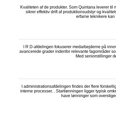
Kvaliteten af de produkter. Som Quintana leverer til
sikrer effektiv drift af produktionsudstyr og kval
erfarne teknikere kan 
I R D-afdelingen fokuserer medarbejderne på innova
avancerede grader indenfor relevante fagområder som
Med seniorstillinger 
I administrationsafdelingen findes der flere forskell
interne processer. . Startlønningen ligger typisk om
have lønninger som overstiger