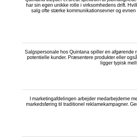
har sin egen unikke rolle i virksomhedens drift. Hvi
salg ofte stærke kommunikationsevner og evnen ti
Salgspersonale hos Quintana spiller en afgørende ro
potentielle kunder. Præsentere produkter eller også
ligger typisk me
I marketingafdelingen arbejder medarbejderne med s
markedsføring til traditionel reklamekampagner. G