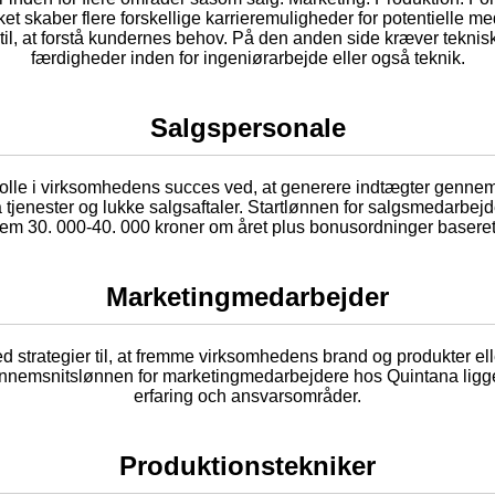
lket skaber flere forskellige karrieremuligheder for potentielle m
l, at forstå kundernes behov. På den anden side kræver tekniske 
færdigheder inden for ingeniørarbejde eller også teknik.
Salgspersonale
lle i virksomhedens succes ved, at generere indtægter gennem k
 tjenester og lukke salgsaftaler. Startlønnen for salgsmedarbejd
llem 30. 000-40. 000 kroner om året plus bonusordninger basere
Marketingmedarbejder
trategier til, at fremme virksomhedens brand og produkter eller 
ennemsnitslønnen for marketingmedarbejdere hos Quintana ligger
erfaring och ansvarsområder.
Produktionstekniker