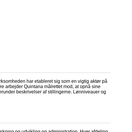
irksomheden har etableret sig som en vigtig aktør på
re arbejder Quintana målrettet mod, at opnå sine
 Herunder beskrivelser af stillingerne. Lønniveauer og
skning og udvikling og administration. Hver afdeling