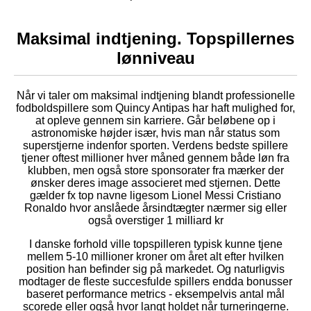
Maksimal indtjening. Topspillernes
lønniveau
Når vi taler om maksimal indtjening blandt professionelle
fodboldspillere som Quincy Antipas har haft mulighed for,
at opleve gennem sin karriere. Går beløbene op i
astronomiske højder især, hvis man når status som
superstjerne indenfor sporten. Verdens bedste spillere
tjener oftest millioner hver måned gennem både løn fra
klubben, men også store sponsorater fra mærker der
ønsker deres image associeret med stjernen. Dette
gælder fx top navne ligesom Lionel Messi Cristiano
Ronaldo hvor anslåede årsindtægter nærmer sig eller
også overstiger 1 milliard kr
I danske forhold ville topspilleren typisk kunne tjene
mellem 5-10 millioner kroner om året alt efter hvilken
position han befinder sig på markedet. Og naturligvis
modtager de fleste succesfulde spillers endda bonusser
baseret performance metrics - eksempelvis antal mål
scorede eller også hvor langt holdet når turneringerne.