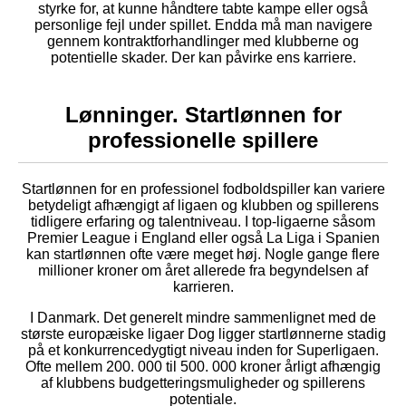
styrke for, at kunne håndtere tabte kampe eller også
personlige fejl under spillet. Endda må man navigere
gennem kontraktforhandlinger med klubberne og
potentielle skader. Der kan påvirke ens karriere.
Lønninger. Startlønnen for
professionelle spillere
Startlønnen for en professionel fodboldspiller kan variere
betydeligt afhængigt af ligaen og klubben og spillerens
tidligere erfaring og talentniveau. I top-ligaerne såsom
Premier League i England eller også La Liga i Spanien
kan startlønnen ofte være meget høj. Nogle gange flere
millioner kroner om året allerede fra begyndelsen af
karrieren.
I Danmark. Det generelt mindre sammenlignet med de
største europæiske ligaer Dog ligger startlønnerne stadig
på et konkurrencedygtigt niveau inden for Superligaen.
Ofte mellem 200. 000 til 500. 000 kroner årligt afhængig
af klubbens budgetteringsmuligheder og spillerens
potentiale.