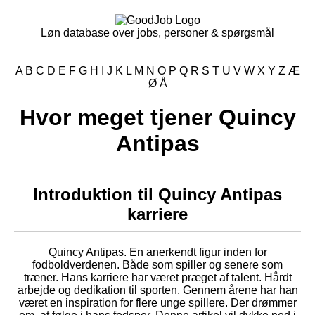
Løn database over jobs, personer & spørgsmål
A
B
C
D
E
F
G
H
I
J
K
L
M
N
O
P
Q
R
S
T
U
V
W
X
Y
Z
Æ
Ø
Å
Hvor meget tjener Quincy
Antipas
Introduktion til Quincy Antipas
karriere
Quincy Antipas. En anerkendt figur inden for
fodboldverdenen. Både som spiller og senere som
træner. Hans karriere har været præget af talent. Hårdt
arbejde og dedikation til sporten. Gennem årene har han
været en inspiration for flere unge spillere. Der drømmer