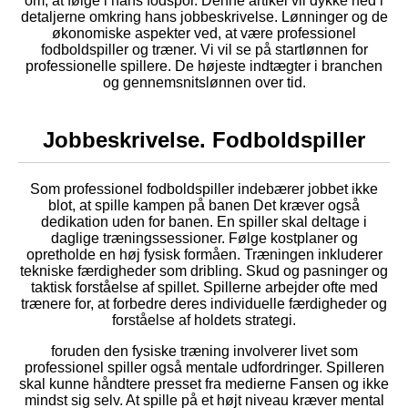
om, at følge i hans fodspor. Denne artikel vil dykke ned i
detaljerne omkring hans jobbeskrivelse. Lønninger og de
økonomiske aspekter ved, at være professionel
fodboldspiller og træner. Vi vil se på startlønnen for
professionelle spillere. De højeste indtægter i branchen
og gennemsnitslønnen over tid.
Jobbeskrivelse. Fodboldspiller
Som professionel fodboldspiller indebærer jobbet ikke
blot, at spille kampen på banen Det kræver også
dedikation uden for banen. En spiller skal deltage i
daglige træningssessioner. Følge kostplaner og
opretholde en høj fysisk formåen. Træningen inkluderer
tekniske færdigheder som dribling. Skud og pasninger og
taktisk forståelse af spillet. Spillerne arbejder ofte med
trænere for, at forbedre deres individuelle færdigheder og
forståelse af holdets strategi.
foruden den fysiske træning involverer livet som
professionel spiller også mentale udfordringer. Spilleren
skal kunne håndtere presset fra medierne Fansen og ikke
mindst sig selv. At spille på et højt niveau kræver mental