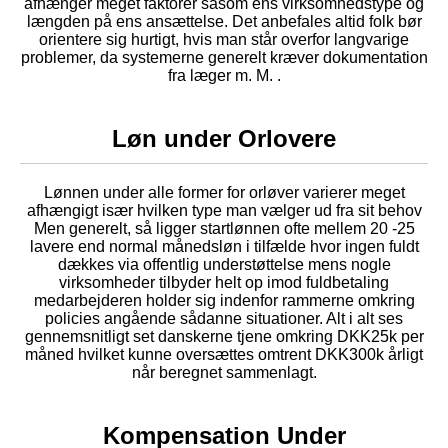
afhænger meget faktorer såsom ens virksomhedstype og
længden på ens ansættelse. Det anbefales altid folk bør
orientere sig hurtigt, hvis man står overfor langvarige
problemer, da systemerne generelt kræver dokumentation
fra læger m. M. .
Løn under Orlovere
Lønnen under alle former for orløver varierer meget
afhængigt især hvilken type man vælger ud fra sit behov
Men generelt, så ligger startlønnen ofte mellem 20 -25
lavere end normal månedsløn i tilfælde hvor ingen fuldt
dækkes via offentlig understøttelse mens nogle
virksomheder tilbyder helt op imod fuldbetaling
medarbejderen holder sig indenfor rammerne omkring
policies angående sådanne situationer. Alt i alt ses
gennemsnitligt set danskerne tjene omkring DKK25k per
måned hvilket kunne oversættes omtrent DKK300k årligt
når beregnet sammenlagt.
Kompensation Under