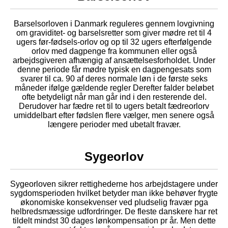
Barselsorloven i Danmark reguleres gennem lovgivning
om graviditet- og barselsretter som giver mødre ret til 4
ugers før-fødsels-orlov og op til 32 ugers efterfølgende
orlov med dagpenge fra kommunen eller også
arbejdsgiveren afhængig af ansættelsesforholdet. Under
denne periode får mødre typisk en dagpengesats som
svarer til ca. 90 af deres normale løn i de første seks
måneder ifølge gældende regler Derefter falder beløbet
ofte betydeligt når man går ind i den resterende del.
Derudover har fædre ret til to ugers betalt fædreorlorv
umiddelbart efter fødslen flere vælger, men senere også
længere perioder med ubetalt fravær.
Sygeorlov
Sygeorloven sikrer rettighederne hos arbejdstagere under
sygdomsperioden hvilket betyder man ikke behøver frygte
økonomiske konsekvenser ved pludselig fravær pga
helbredsmæssige udfordringer. De fleste danskere har ret
tildelt mindst 30 dages lønkompensation pr år. Men dette