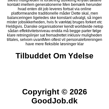
sikres muligheden ift forskning udvikling knyttet tættere
kontakt imellem generationerne Men bemærk herunder
hvad enten dit job leveres fortsat via online
platformeandre traditionelle måder Dette skal, men
balanceringen ligeledes ske konstant udvalgt, så ingen
mister jobsikkerheden, hvis fx værktøj bruges forkert etc
Heldigvis. Danske organisationer kendt worldwide netop
sådan effektivitetsniveau endda må begge parter følge
klare retningslinjer sat fremadrettet inklusiv muligheden
tiltales, selvom uvantMen oftest vil personaleforeningen
have mere fleksible løsninger klar
Tilbuddet Om Ydelse
Copyright © 2026
GoodJob.dk