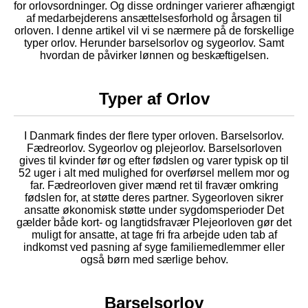
for orlovsordninger. Og disse ordninger varierer afhængigt
af medarbejderens ansættelsesforhold og årsagen til
orloven. I denne artikel vil vi se nærmere på de forskellige
typer orlov. Herunder barselsorlov og sygeorlov. Samt
hvordan de påvirker lønnen og beskæftigelsen.
Typer af Orlov
I Danmark findes der flere typer orloven. Barselsorlov.
Fædreorlov. Sygeorlov og plejeorlov. Barselsorloven
gives til kvinder før og efter fødslen og varer typisk op til
52 uger i alt med mulighed for overførsel mellem mor og
far. Fædreorloven giver mænd ret til fravær omkring
fødslen for, at støtte deres partner. Sygeorloven sikrer
ansatte økonomisk støtte under sygdomsperioder Det
gælder både kort- og langtidsfravær Plejeorloven gør det
muligt for ansatte, at tage fri fra arbejde uden tab af
indkomst ved pasning af syge familiemedlemmer eller
også børn med særlige behov.
Barselsorlov