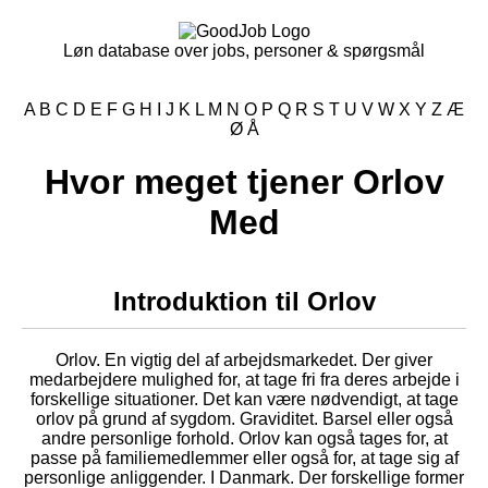
Løn database over jobs, personer & spørgsmål
A
B
C
D
E
F
G
H
I
J
K
L
M
N
O
P
Q
R
S
T
U
V
W
X
Y
Z
Æ
Ø
Å
Hvor meget tjener Orlov
Med
Introduktion til Orlov
Orlov. En vigtig del af arbejdsmarkedet. Der giver
medarbejdere mulighed for, at tage fri fra deres arbejde i
forskellige situationer. Det kan være nødvendigt, at tage
orlov på grund af sygdom. Graviditet. Barsel eller også
andre personlige forhold. Orlov kan også tages for, at
passe på familiemedlemmer eller også for, at tage sig af
personlige anliggender. I Danmark. Der forskellige former