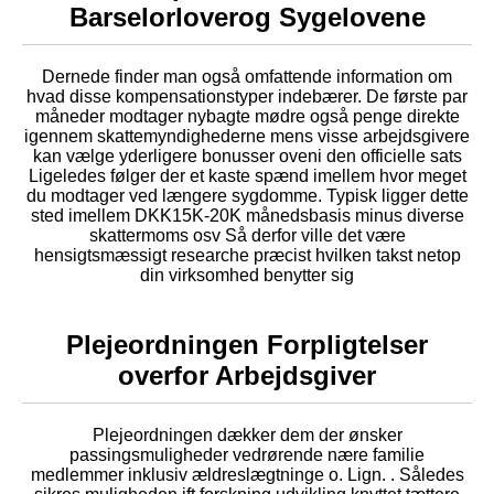
Barselorloverog Sygelovene
Dernede finder man også omfattende information om
hvad disse kompensationstyper indebærer. De første par
måneder modtager nybagte mødre også penge direkte
igennem skattemyndighederne mens visse arbejdsgivere
kan vælge yderligere bonusser oveni den officielle sats
Ligeledes følger der et kaste spænd imellem hvor meget
du modtager ved længere sygdomme. Typisk ligger dette
sted imellem DKK15K-20K månedsbasis minus diverse
skattermoms osv Så derfor ville det være
hensigtsmæssigt researche præcist hvilken takst netop
din virksomhed benytter sig
Plejeordningen Forpligtelser
overfor Arbejdsgiver
Plejeordningen dækker dem der ønsker
passingsmuligheder vedrørende nære familie
medlemmer inklusiv ældreslægtninge o. Lign. . Således