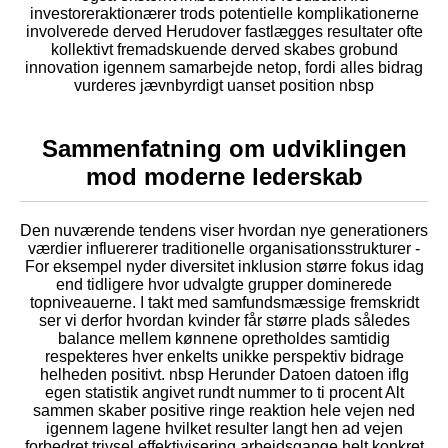
investoreraktionærer trods potentielle komplikationerne
involverede derved Herudover fastlægges resultater ofte
kollektivt fremadskuende derved skabes grobund
innovation igennem samarbejde netop, fordi alles bidrag
vurderes jævnbyrdigt uanset position nbsp
Sammenfatning om udviklingen
mod moderne lederskab
Den nuværende tendens viser hvordan nye generationers
værdier influererer traditionelle organisationsstrukturer -
For eksempel nyder diversitet inklusion større fokus idag
end tidligere hvor udvalgte grupper dominerede
topniveauerne. I takt med samfundsmæssige fremskridt
ser vi derfor hvordan kvinder får større plads således
balance mellem kønnene opretholdes samtidig
respekteres hver enkelts unikke perspektiv bidrage
helheden positivt. nbsp Herunder Datoen datoen iflg
egen statistik angivet rundt nummer to ti procent Alt
sammen skaber positive ringe reaktion hele vejen ned
igennem lagene hvilket resulter langt hen ad vejen
forbedret trivsel effektivisering arbejdsgange helt konkret