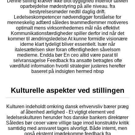
Denne stilling kræver ikke blot dygtighed indenfor talMen
oparbejdelse mødestyring på alle niveau. fra
bestyrelsesmøder nedtil daglig drift.
Ledelseskompetencer nødvendiggør forståelse for
menneskelig adfærd således teammedlemmer motiveres
optimalt mens virksomhedernes mål nås effektivt
Kommunikationsfærdigheder spiller derfor ind når det
kommer til ændringsledelse At kunne formidle visionære
iderne klart tydeligt bliver essentielt. Især når
italesættelsen sker foran offentligheden såvelsom
medierne. Endda bør En ceo altid være parat til
selvransagelse Feedback fra ansatte betragtes ofte
værdifuld information hvortil strategier justeres herefter
baseret på indsigten hermed nbsp
Kulturelle aspekter ved stillingen
Kulturen indeholdt omkring dansk erhvervsliv bærer præg
af åbenhed ærlighed - Et vigtigt element ved
ledelseskulturen herunder hos danske bankers direktører
Således bør ceoer være villige tage imod konstruktiv kritik
samtidig med ansvaret tages alvorligt. Både internt, men
også eksternt imødekomme feedback fra