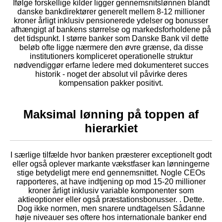
Ifølge forskellige kilder ligger gennemsnitslønnen blandt
danske bankdirektører generelt mellem 8-12 millioner
kroner årligt inklusiv pensionerede ydelser og bonusser
afhængigt af bankens størrelse og markedsforholdene på
det tidspunkt. I større banker som Danske Bank vil dette
beløb ofte ligge nærmere den øvre grænse, da disse
institutioners kompliceret operationelle struktur
nødvendiggør erfarne ledere med dokumenteret succes
historik - noget der absolut vil påvirke deres
kompensation pakker positivt.
Maksimal lønning på toppen af
hierarkiet
I særlige tilfælde hvor banken præsterer exceptionelt godt
eller også oplever markante vækstfaser kan lønningerne
stige betydeligt mere end gennemsnittet. Nogle CEOs
rapporteres, at have indtjening op mod 15-20 millioner
kroner årligt inklusiv variable komponenter som
aktieoptioner eller også præstationsbonusser. . Dette.
Dog ikke normen, men snarere undtagelsen Sådanne
høje niveauer ses oftere hos internationale banker end