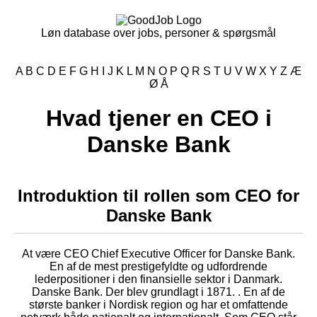
Løn database over jobs, personer & spørgsmål
A
B
C
D
E
F
G
H
I
J
K
L
M
N
O
P
Q
R
S
T
U
V
W
X
Y
Z
Æ
Ø
Å
Hvad tjener en CEO i
Danske Bank
Introduktion til rollen som CEO for
Danske Bank
At være CEO Chief Executive Officer for Danske Bank.
En af de mest prestigefyldte og udfordrende
lederpositioner i den finansielle sektor i Danmark.
Danske Bank. Der blev grundlagt i 1871. . En af de
største banker i Nordisk region og har et omfattende