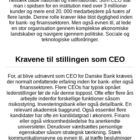
netværk både nationalt og internationalt. Som CEO står
man i spidsen for en institution med over 3 millioner
kunder og mere end 20. 000 medarbejdere på tværs af
flere lande. Denne rolle kræver ikke blot dygtighed inden
for bank- og finanssektoren. Men også evnen til, at lede
en stor organisation gennem komplekse økonomiske
landskaber og navigere igennem politiske. Sociale og
teknologiske udfordringer.
Kravene til stillingen som CEO
For, at blive udnævnt som CEO for Danske Bank kræves
der normalt omfattende erfaring inden for bank- eller også
finanssektoren. Flere CEOs har typisk opnået
lederstillinger før de når denne toppost. Ofte efter flere års
arbejde indenfor forskellige funktioner såsom
risikostyring. Investeringsbank eller også detailbank. En
relevant akademisk baggrund. Også essentiel flere
kandidater har ofte en kandidatgrad i økonomi. Finans
eller også virksomhedsledelse fra anerkendte
universiteter. Derudover værdsættes personlige
egenskaber såsom strategisk tænkning. Stærk
kommunikationsevne og evnen til, at træffe beslutninger