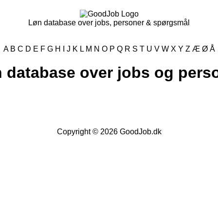
Løn database over jobs, personer & spørgsmål
A
B
C
D
E
F
G
H
I
J
K
L
M
N
O
P
Q
R
S
T
U
V
W
X
Y
Z
Æ
Ø
Å
 database over jobs og pers
Copyright © 2026
GoodJob.dk